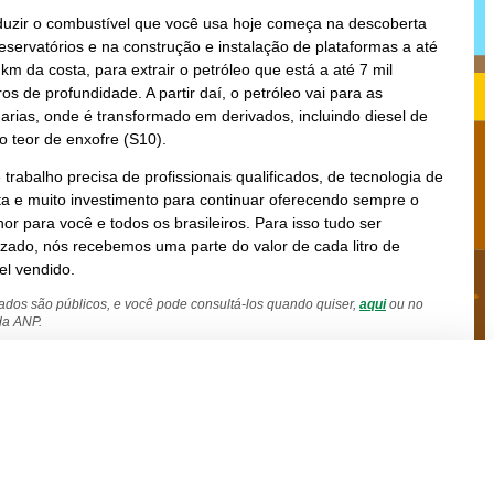
duzir o combustível que você usa hoje começa na descoberta
eservatórios e na construção e instalação de plataformas a até
km da costa, para extrair o petróleo que está a até 7 mil
os de profundidade. A partir daí, o petróleo vai para as
narias, onde é transformado em derivados, incluindo diesel de
o teor de enxofre (S10).
 trabalho precisa de profissionais qualificados, de tecnologia de
a e muito investimento para continuar oferecendo sempre o
or para você e todos os brasileiros. Para isso tudo ser
izado, nós recebemos uma parte do valor de cada litro de
el vendido.
ados são públicos, e você pode consultá-los quando quiser,
aqui
ou no
 da ANP.
Configuração
Aceitar
Recusar
e,
tudo
tudo
teção de
PRÓXIMA