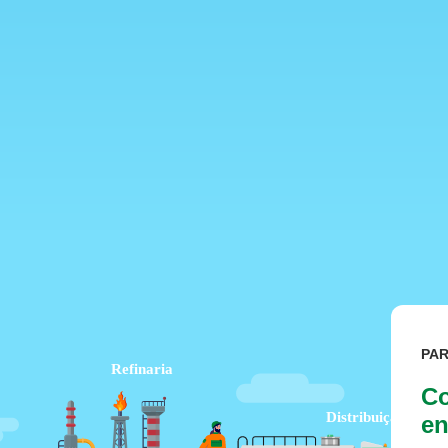
PA
Co
en