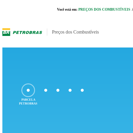
Pular para o Conteúdo principal
Você está em:
PREÇOS DOS COMBUSTÍVEIS
r caixa de cookies
Preços dos Combustíveis
Preços dos Combustíveis
Preços dos Combustíveis
Início
›
Como são formados os Preços
›
Diesel
›
PARCELA
PETROBRAS