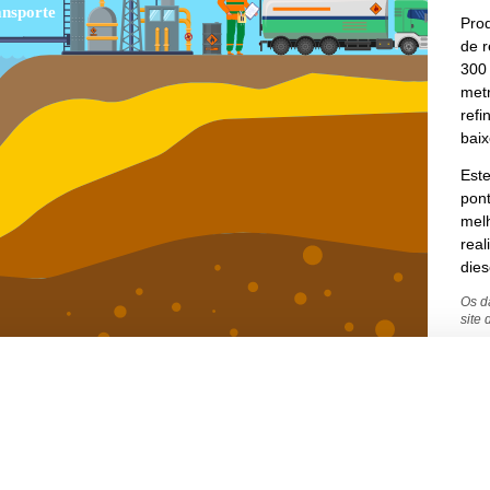
Pro
de r
300 
metr
refi
baix
Este
pont
melh
real
dies
Os d
site
amento de cookies no seu dispositivo para melhorar a navegação no sit
keting.
Para mais informações, acesse nossa página de Privacidade e Pro
Preço do óleo diesel na refinaria
3,08