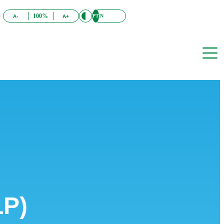
S
100%
PT
EN
A-
A+
P)