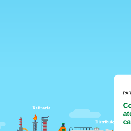
PA
Co
at
ca