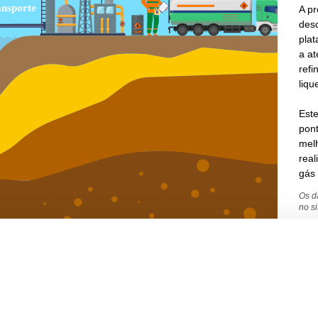
A p
desc
plat
a at
refi
liqu
Este
pont
melh
real
gás 
Os d
no s
amento de cookies no seu dispositivo para melhorar a navegação no sit
keting.
Para mais informações, acesse nossa página de Privacidade e Pro
Preço do GLP na refinaria
37,04