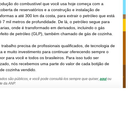
rodução do combustível que você usa hoje começa com a
oberta de reservatórios e a construção e instalação de
aformas a até 300 km da costa, para extrair o petróleo que está
é 7 mil metros de profundidade. De lá, o petróleo segue para
narias, onde é transformado em derivados, incluindo o gás
efeito de petróleo (GLP), também chamado de gás de cozinha.
 trabalho precisa de profissionais qualificados, de tecnologia de
a e muito investimento para continuar oferecendo sempre o
or para você e todos os brasileiros. Para isso tudo ser
izado, nós recebemos uma parte do valor de cada botijão de
de cozinha vendido.
ados são públicos, e você pode consultá-los sempre que quiser,
aqui
ou
ite da ANP.
Configuração
Aceitar
Recusar
e,
tudo
tudo
teção de
PRÓXIMA